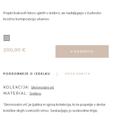
Popki bukovih listov ujetih v srebro, se nadaljujejo v čudovito
krožno kompozicijo uhanov.
200,00 €
PODROBNEJE O IZDELKU
NEGA NAKITA
KOLEKCIJA
Skrivnostni vrt
MATERIAL
Srebro
'Skrivnostni vrt' je ljubka in igriva kolekcija, ki te popelje v skrite
kotičke divjih cvetočih vrtov. Sestavljajo jo svobodne linije,