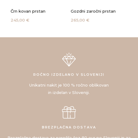
Črn kovan prstan
Gozdni zaročni prstan
Kač
245,00 €
265,00 €
135
ROČNO IZDELANO V SLOVENIJI
Unikatni nakit je 100 % ročno oblikovan
in izdelan v Sloveniji.
BREZPLAČNA DOSTAVA
Brezplačna dostava za naročila čez 80 eur po Sloveniji in za