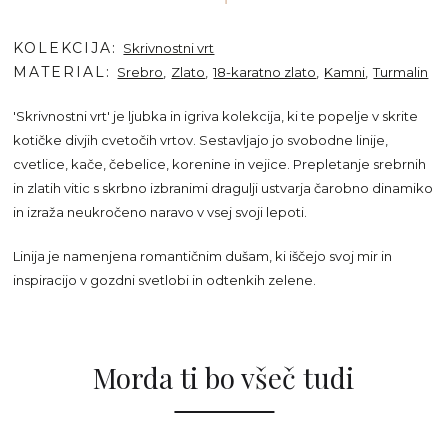
KOLEKCIJA
Skrivnostni vrt
MATERIAL
Srebro
Zlato
18-karatno zlato
Kamni
Turmalin
'Skrivnostni vrt' je ljubka in igriva kolekcija, ki te popelje v skrite
kotičke divjih cvetočih vrtov. Sestavljajo jo svobodne linije,
cvetlice, kače, čebelice, korenine in vejice. Prepletanje srebrnih
in zlatih vitic s skrbno izbranimi dragulji ustvarja čarobno dinamiko
in izraža neukročeno naravo v vsej svoji lepoti.
Linija je namenjena romantičnim dušam, ki iščejo svoj mir in
inspiracijo v gozdni svetlobi in odtenkih zelene.
Morda ti bo všeč tudi