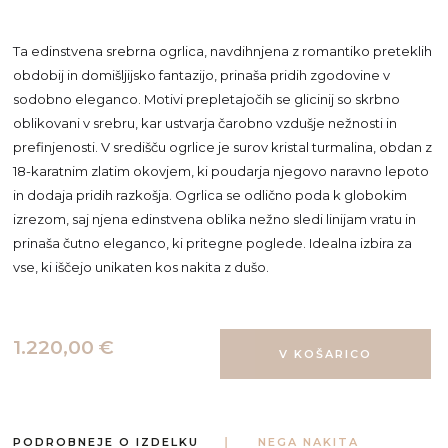
Ta edinstvena srebrna ogrlica, navdihnjena z romantiko preteklih
obdobij in domišljijsko fantazijo, prinaša pridih zgodovine v
sodobno eleganco. Motivi prepletajočih se glicinij so skrbno
oblikovani v srebru, kar ustvarja čarobno vzdušje nežnosti in
prefinjenosti. V središču ogrlice je surov kristal turmalina, obdan z
18-karatnim zlatim okovjem, ki poudarja njegovo naravno lepoto
in dodaja pridih razkošja. Ogrlica se odlično poda k globokim
izrezom, saj njena edinstvena oblika nežno sledi linijam vratu in
prinaša čutno eleganco, ki pritegne poglede. Idealna izbira za
vse, ki iščejo unikaten kos nakita z dušo.
1.220,00 €
PODROBNEJE O IZDELKU
NEGA NAKITA