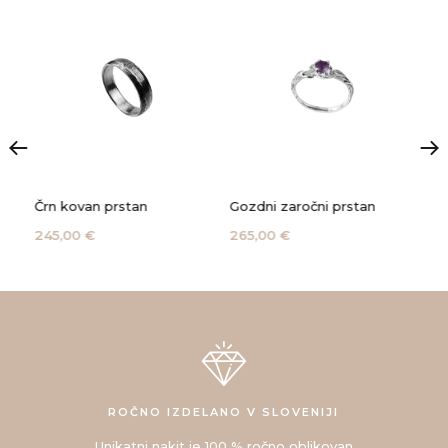
Črn kovan prstan
Gozdni zaročni prstan
Kač
245,00 €
265,00 €
135
ROČNO IZDELANO V SLOVENIJI
Unikatni nakit je 100 % ročno oblikovan