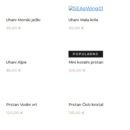
Uhani Morski ježki
Uhani Mala krila
95,00 €
90,00 €
POPULARNO
Uhani Alpe
Mini koralni prstan
85,00 €
100,00 €
Prstan Vodni vrt
Prstan Čisti kristal
120,00 €
135,00 €