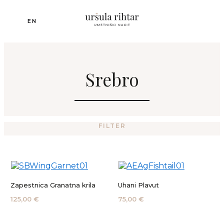
Skip
to
EN
main
content
Srebro
FILTER
Zapestnica Granatna krila
Uhani Plavut
125,00 €
75,00 €