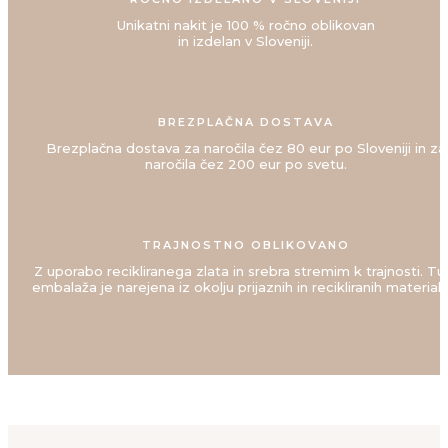
Unikatni nakit je 100 % ročno oblikovan
in izdelan v Sloveniji.
BREZPLAČNA DOSTAVA
Brezplačna dostava za naročila čez 80 eur po Sloveniji in za
naročila čez 200 eur po svetu.
TRAJNOSTNO OBLIKOVANO
Z uporabo recikliranega zlata in srebra stremim k trajnosti. Tu
embalaža je narejena iz okolju prijaznih in recikliranih materialo