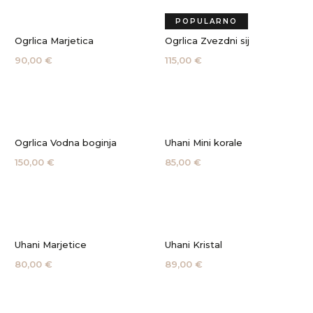
POPULARNO
Ogrlica Marjetica
Ogrlica Zvezdni sij
90,00 €
115,00 €
Ogrlica Vodna boginja
Uhani Mini korale
150,00 €
85,00 €
Uhani Marjetice
Uhani Kristal
80,00 €
89,00 €