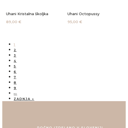
Uhani Kristalna školjka
Uhani Octopussy
89,00 €
95,00 €
CURRENT
1
PAGE
Pagination
PAGE
2
PAGE
3
PAGE
4
PAGE
5
PAGE
6
PAGE
7
PAGE
8
PAGE
9
NEXT
››
PAGE
LAST
ZADNJA »
PAGE
ROČNO IZDELANO V SLOVENIJI