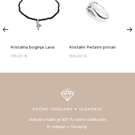
Kristalna boginja Lava
Kristalni Pečatni prstan
Kri
195,00 €
160,00 €
285
ROČNO IZDELANO V SLOVENIJI
Unikatni nakit je 100 % ročno oblikovan
in izdelan v Sloveniji.