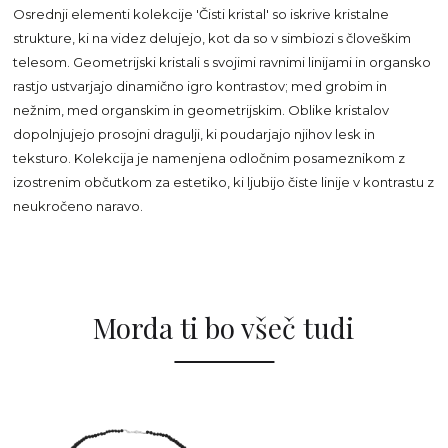
Osrednji elementi kolekcije 'Čisti kristal' so iskrive kristalne
strukture, ki na videz delujejo, kot da so v simbiozi s človeškim
telesom. Geometrijski kristali s svojimi ravnimi linijami in organsko
rastjo ustvarjajo dinamično igro kontrastov; med grobim in
nežnim, med organskim in geometrijskim. Oblike kristalov
dopolnjujejo prosojni dragulji, ki poudarjajo njihov lesk in
teksturo. Kolekcija je namenjena odločnim posameznikom z
izostrenim občutkom za estetiko, ki ljubijo čiste linije v kontrastu z
neukročeno naravo.
Morda ti bo všeč tudi