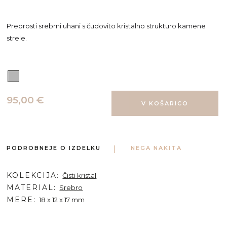
Preprosti srebrni uhani s čudovito kristalno strukturo kamene
strele.
95,00 €
PODROBNEJE O IZDELKU
NEGA NAKITA
KOLEKCIJA
Čisti kristal
MATERIAL
Srebro
MERE
18 x 12 x 17 mm