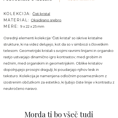
KOLEKCIJA
Čisti kristal
MATERIAL
Oksidirano srebro
MERE
9 x 22 x 25 mm
Osrednji elementi kolekcije 'Čisti kristal' so iskrive kristalne
strukture, ki na videz delujejo, kot da so v simbiozi s človeškim
telesom. Geometrijski kristali s svojimi ravnimi linijami in organsko
rastjo ustvarjajo dinamično igro kontrastov; med grobim in
nežnim, med organskim in geometrijskim. Oblike kristalov
dopolnjujejo prosojni dragulji, ki poudarjajo njihov lesk in
teksturo. Kolekcija je namenjena odločnim posameznikom z
izostrenim občutkom za estetiko, ki ljubijo čiste linije v kontrastu z
neukročeno naravo.
Morda ti bo všeč tudi