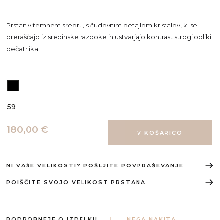
Prstan v temnem srebru, s čudovitim detajlom kristalov, ki se
preraščajo iz sredinske razpoke in ustvarjajo kontrast strogi obliki
pečatnika.
59
180,00 €
NI VAŠE VELIKOSTI? POŠLJITE POVPRAŠEVANJE
POIŠČITE SVOJO VELIKOST PRSTANA
PODROBNEJE O IZDELKU
NEGA NAKITA